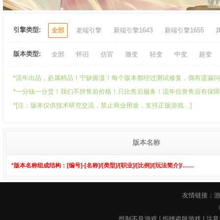
引擎类型:
全部
老端引擎
新端引擎1643
新端引擎1655
版本类型:
全部
怀旧
仿官
微变
轻变
中变
超变
*流年出品，必属精品！宁缺毋滥！每个版本都经过测试修复，偶有遗漏问题
*一分钱一分货！我们不拼售前价格！只比售后服务！流年信誉售后有保障！可承
*[注：版本仅供技术研究交流，禁止商业用途，支持正版游戏…]
版本名称
*版本名称组成结构：[编号]-[名称]/[类型]/[职业]/[比例]/[玩法简介]/……
友情链接：
抵制不良游戏 | 拒绝盗版游戏 | 注意