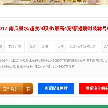
D17-南瓜星水/超变/4职业/最高4宠/新翅膀时装称号
擎
老端引擎
版本
超变
日期
2024/2/3 17:02:00
人
本简介：LD17-南瓜星水/超变/4职业/1=3000万/新翅膀时装称号/新幻兽/
：战士/法师/异能者/血族【版本比例】：1=3000万魔石
查看配套网站
联系流年购