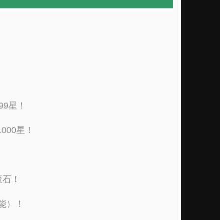
99星！
000星！
魔石！
能）！