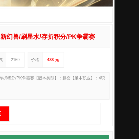
/新幻兽/刷星水/存折积分/PK争霸赛
气
2169
价格
488 元
刷星水/存折积分/PK争霸赛【版本类型】：超变【版本职业】：4职
买