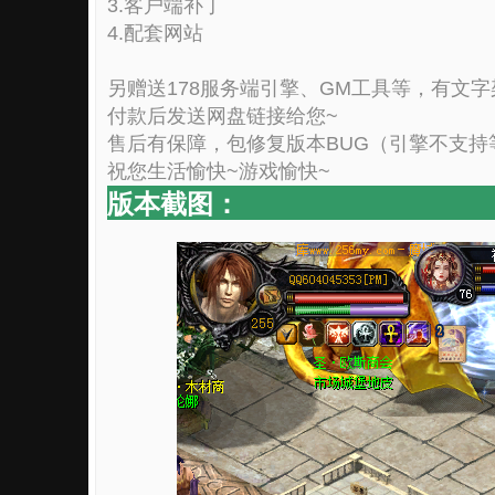
3.客户端补丁
4.配套网站
另赠送178服务端引擎、GM工具等，有文
付款后发送网盘链接给您~
售后有保障，包修复版本BUG（引擎不支持
祝您生活愉快~游戏愉快~
版本截图：