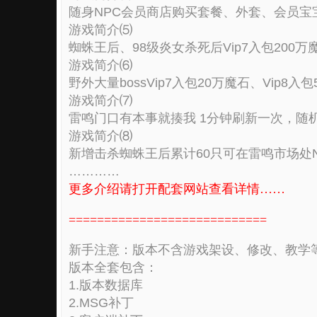
随身NPC会员商店购买套餐、外套、会员
游戏简介⑸
蜘蛛王后、98级炎女杀死后Vip7入包200万魔
游戏简介⑹
野外大量bossVip7入包20万魔石、Vip8入包
游戏简介⑺
雷鸣门口有本事就揍我 1分钟刷新一次，随机爆10
游戏简介⑻
新增击杀蜘蛛王后累计60只可在雷鸣市场处
…………
更多介绍请打开配套网站查看详情……
============================
新手注意：版本不含游戏架设、修改、教学
版本全套包含：
1.版本数据库
2.MSG补丁