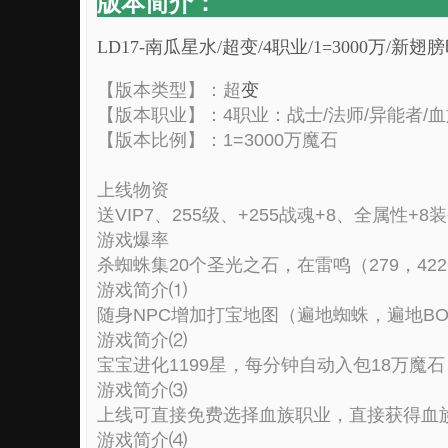
版本简介：
LD17-南瓜星水/超变/4职业/1=3000万/
【版本类型】：超
变
【版本职业】：4职业：战士/法师/异能者/血
【版本比例】：1=3000万魔石
上线物资
送VIP7、255级、+255战魂+8、全属性
游戏爆率
杀蜘蛛集20个圣光之石，在雷鸣（279，422）
游戏简介⑴
随身NPC增加打宝地图（遍地蜘蛛，遍地BOSS，100-
游戏简介⑵
宝宝进化1199星，每分钟自动入包18万
游戏简介⑶
上线可直接免费选择血族职业，直接获得血
游戏简介⑷