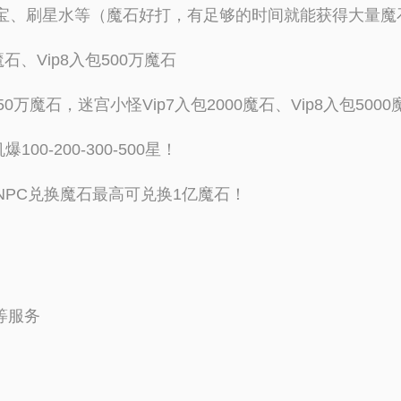
宝宝、刷星水等（魔石好打，有足够的时间就能获得大量魔
石、Vip8入包500万魔石
50万魔石，迷宫小怪Vip7入包2000魔石、Vip8入包5000
0-200-300-500星！
NPC兑换魔石最高可兑换1亿魔石！
等服务