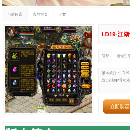
当前位置
官网首页
正文
LD19-江
引擎
老端引
版本简介：LD1
战士/法师/异能