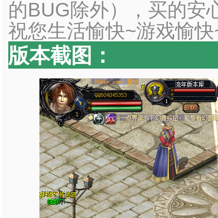
的BUG除外），买的安
祝您生活愉快~游戏愉快
版本截图：