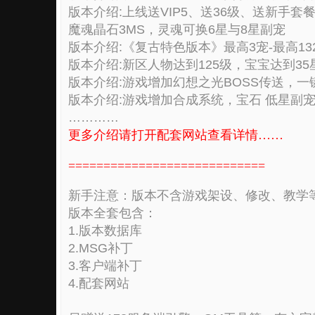
版本介绍:上线送VIP5、送36级、送新手
魔魂晶石3MS，灵魂可换6星与8星副宠
版本介绍:《复古特色版本》最高3宠-最高132
版本介绍:新区人物达到125级，宝宝达到35
版本介绍:游戏增加幻想之光BOSS传送，一
版本介绍:游戏增加合成系统，宝石 低星副宠
…………
更多介绍请打开配套网站查看详情……
============================
新手注意：版本不含游戏架设、修改、教学
版本全套包含：
1.版本数据库
2.MSG补丁
3.客户端补丁
4.配套网站