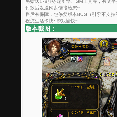
另赠送178服务端引擎、GM工具等，有文
付款后发送网盘链接给您~
售后有保障，包修复版本BUG（引擎不支持
祝您生活愉快~游戏愉快~
版本截图：