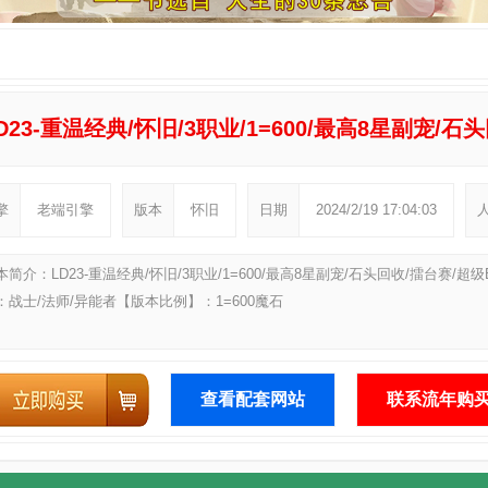
D23-重温经典/怀旧/3职业/1=600/最高8星副宠/石
擎
老端引擎
版本
怀旧
日期
2024/2/19 17:04:03
本简介：LD23-重温经典/怀旧/3职业/1=600/最高8星副宠/石头回收/擂台赛
：战士/法师/异能者【版本比例】：1=600魔石
查看配套网站
联系流年购