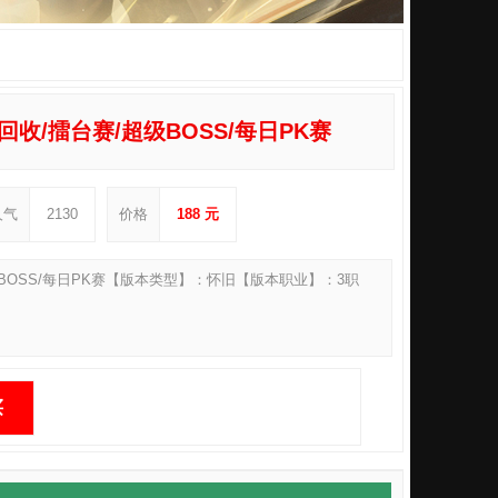
头回收/擂台赛/超级BOSS/每日PK赛
人气
2130
价格
188 元
/超级BOSS/每日PK赛【版本类型】：怀旧【版本职业】：3职
买