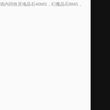
游戏内回收灵魂晶石40MS，幻魔晶石8MS，