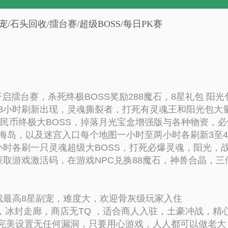
星副宠/石头回收/擂台赛/超级BOSS/每日PK赛
开启擂台赛，杀死终极BOSS奖励288魔石，8星礼包 阳光
3小时刷新出现，灵魂撕裂者，打死有灵魂王和阳光包大量
民币终极大BOSS，掉落月光宝盒增强版与各种物资，必爆出
海岛，以及迷宫入口每个地图一小时至两小时各刷新3至4
时各刷一只灵魂超级大BOSS，打死必爆灵魂，阳光，战斗
获取游戏激活码，在游戏NPC兑换88魔石，神兽合晶，三
戏最高8星副宠，难度大，欢迎骨灰级玩家入住
蛛，冰封走廊，商店无TQ ，适合商人入驻，土豪冲战，精
本 ，完美设置无任何漏洞，只要用心游戏，人人都可以做老大