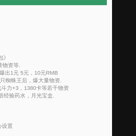
包》
物资等.
1元 5元，10元RMB
只蜘蛛王后，爆大量物资.
力+3，1380卡等若干物资
倍经验药水，月光宝盒.
心设置