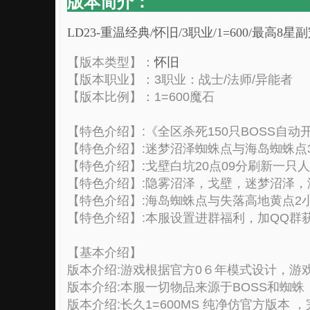
版本简介：
LD23-重温经典/怀旧/3职业/1=600/最高8
【版本类型】：
怀旧
【版本职业】：3职业：战士/法师/异能者
【版本比例】：1=600魔石
【特色介绍】:《全区杀死150只BOSS自动
【特色介绍】:迷梦沼泽蜘蛛点与海岛蜘蛛点
【特色介绍】:戈壁白坑20点09分刷新一只人
【特色介绍】:隐雾沼泽，戈壁，迷梦沼泽，
【特色介绍】:海岛蜘蛛点与失落高地黄点2小
【特色介绍】:本服设置进群福利，加QQ群
【基本介绍】
版本介绍:游戏根据官方0６年模式设计，游
版本介绍:本服一切物品来源于BOSS和蜘
版本介绍:长久1=600MS 纯净仿官方版