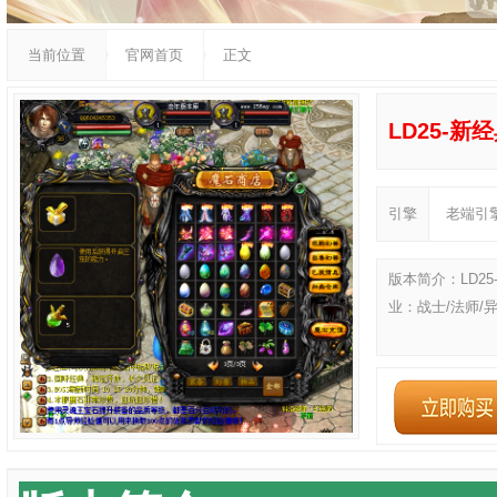
当前位置
官网首页
正文
LD25-新
引擎
老端引
版本简介：LD2
业：战士/法师/