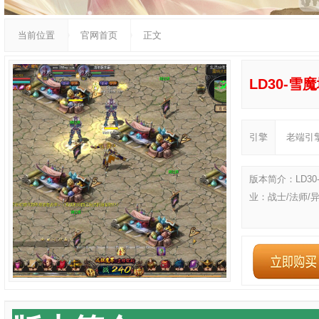
当前位置
官网首页
正文
LD30-雪
引擎
老端引
版本简介：LD30
业：战士/法师/