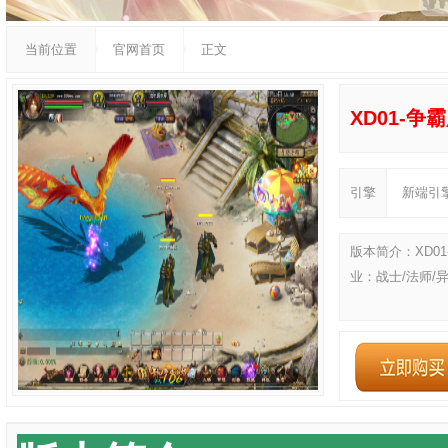
当前位置
官网首页
正文
XD01-争
引擎
新端引擎
版本简介：XD0
业：战士/法师/