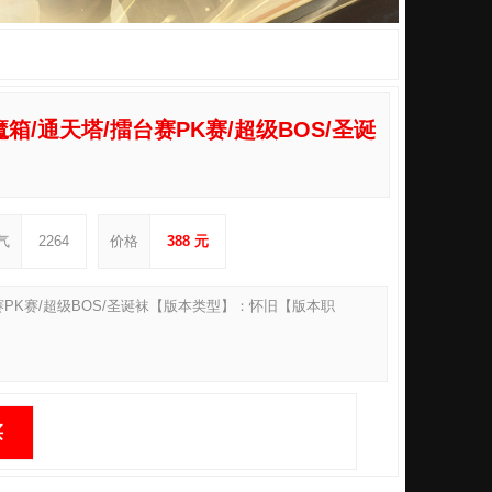
封魔箱/通天塔/擂台赛PK赛/超级BOS/圣诞
气
2264
价格
388 元
擂台赛PK赛/超级BOS/圣诞袜【版本类型】：怀旧【版本职
买