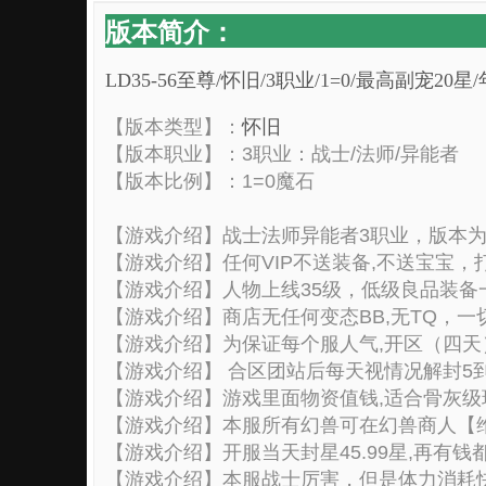
版本简介：
LD35-56至尊/怀旧/3职业/1=0/最高副宠2
【版本类型】：
怀旧
【版本职业】：3职业：战士/法师/异能者
【版本比例】：1=0魔石
【游戏介绍】战士法师异能者3职业，版本
【游戏介绍】任何VIP不送装备,不送宝宝，
【游戏介绍】人物上线35级，低级良品装备一套
【游戏介绍】商店无任何变态BB,无TQ，一
【游戏介绍】为保证每个服人气,开区（四天）
【游戏介绍】 合区团站后每天视情况解封5到
【游戏介绍】游戏里面物资值钱,适合骨灰级
【游戏介绍】本服所有幻兽可在幻兽商人【维
【游戏介绍】开服当天封星45.99星,再有钱
【游戏介绍】本服战士厉害，但是体力消耗快，