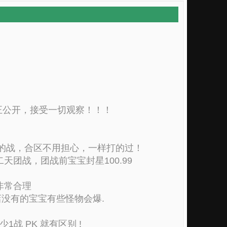
正公开，接受一切观察！！！
样的战，合区不用担心，一样打的过！
团战，团战前宝宝封星100.99
非常合理
没有的宝宝有些怪物会爆.
 PK 就有区别 !