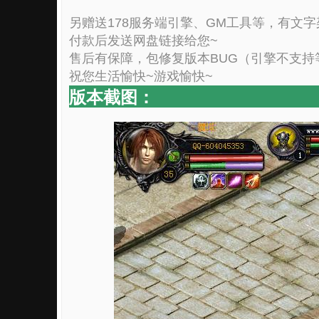
另赠送178服务端引擎、GM工具等，有文
付款后发送网盘链接给您~
售后有保障，包修复版本BUG（引擎不支持
祝您生活愉快~游戏愉快~
版本截图：