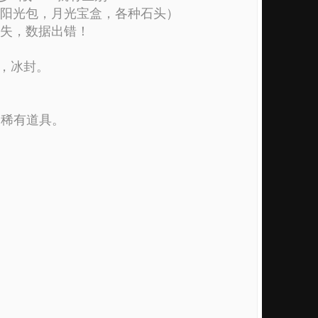
（阳光包，月光宝盒，各种石头）
丢失，数据出错！
）
奖，冰封。
种稀有道具。