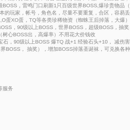
BOSS，雷鸣门口刷新1只百级世界BOSS,爆珍贵物品
版本的玩家，帐号，角色名，尽量不要重复，合区，容易
,O蛋XO蛋，TQ等各类珍稀物资（蜘蛛王后掉落，大爆
SS，90级以上BOSS，世界BOSS，超级BOSS，抽
树心BOSS出，高爆率）不用花大价钱收
90级以上BOSS 爆TQ 战+1 经验石头+10， 减伤害
界BOSS， 抽奖），增加BOSS掉落圣诞袜，可兑换各
等服务