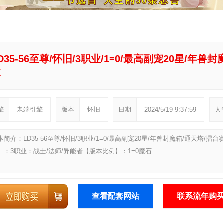
D35-56至尊/怀旧/3职业/1=0/最高副宠20星/年兽
袜
擎
老端引擎
版本
怀旧
日期
2024/5/19 9:37:59
人
本简介：LD35-56至尊/怀旧/3职业/1=0/最高副宠20星/年兽封魔箱/通天塔/
】：3职业：战士/法师/异能者【版本比例】：1=0魔石
查看配套网站
联系流年购