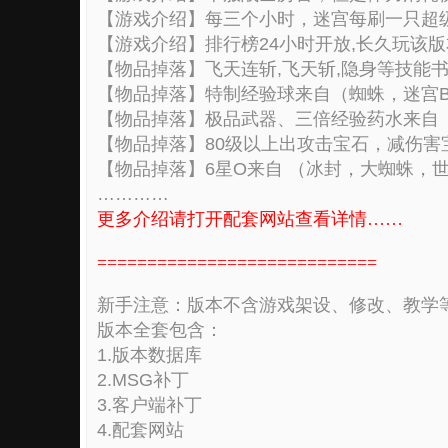
【游戏介绍】每三个小时，迷宫每刷一只超级
【游戏介绍】排行榜24小时开放,长久玩该
【物品掉落】飞天连斩,飞天斩,隐身等技能书
【物品掉落】特制经验球来自（蜘蛛，迷宫BO
【物品掉落】极品武器、三倍经验药水来自（
【物品掉落】80级以上出攻击宝石，减伤害宝石，
【物品掉落】6星O来自 （冰封，大蜘蛛，世
…………
更多介绍请打开配套网站查看详情……
============================
新手注意：版本不含游戏架设、修改、教学
版本全套包含：
1.版本数据库
2.MSG补丁
3.客户端补丁
4.配套网站