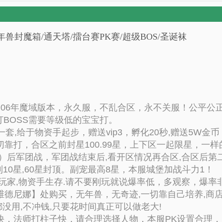
0星/年兽封魔箱/通天塔/擂台赛PK赛/超级BOS/圣诞袜
为06年魔域版本，永久服，不乱合区，永不关服！公平公
打BOSS需要等级低的宝宝打。
,给于物资手起步，赠送vip3，孵化20秒,赠送5W金币
切靠打，合区之前封星100.99星，上下区一起限星，一
后军团战，军团战结束后,看开区情况再合区,合区后第二天
10星,60星封顶。副宠最高8星，本服城堡加战斗力1！
玩家,物资手生存.请不要刚玩就说爆率低，多观察，爆率
德尼娜】处购买，无年兽，无奇迹,一切靠自己培养,商店
都没用,不冲钱,只要花时间真正可以做老大!
法师打柱子快，请合理选择人物，本服PK设置合理，少1战