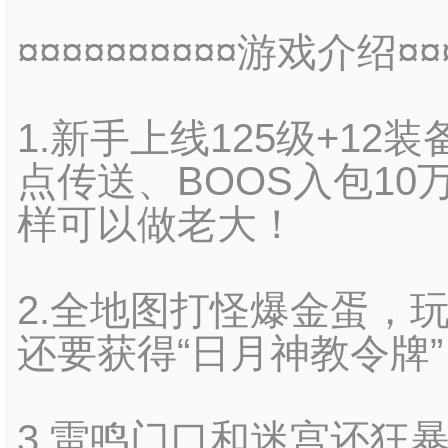
¤¤¤¤¤¤¤¤¤¤游戏介绍¤¤¤
1.新手上线125级+1
点传送、BOOS入包10
样可以做老大！
2.全地图打怪爆金蛋，玩
还要获得“日月神教令牌
3.雷鸣门口和迷宫还狂暴“