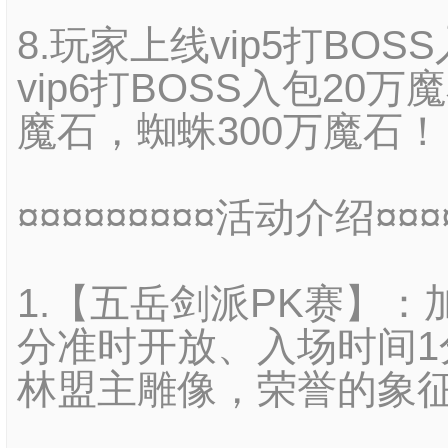
8.玩家上线vip5打BO
vip6打BOSS入包20万
魔石，蜘蛛300万魔石！
¤¤¤¤¤¤¤¤¤活动介绍¤¤¤¤
1.【五岳剑派PK赛】：
分准时开放、入场时间1
林盟主雕像，荣誉的象