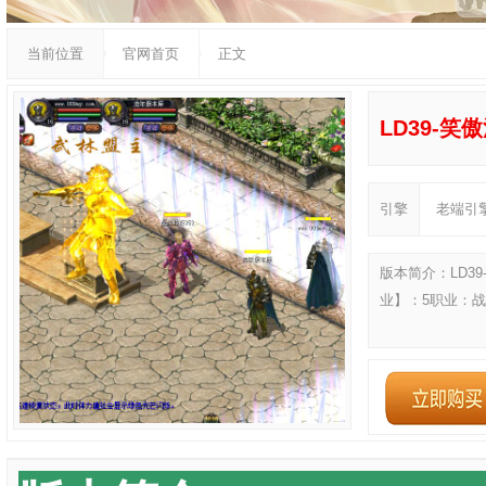
当前位置
官网首页
正文
LD39-笑
引擎
老端引
版本简介：LD3
业】：5职业：战