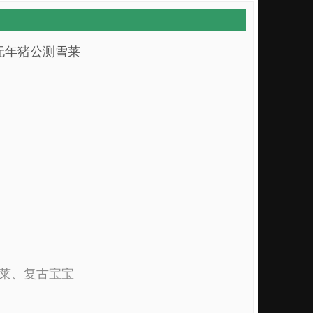
年/无年猪公测雪莱
雪莱、复古宝宝