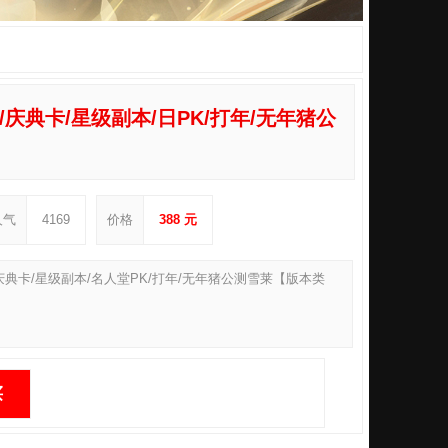
系统/庆典卡/星级副本/日PK/打年/无年猪公
人气
4169
价格
388 元
统/爆庆典卡/星级副本/名人堂PK/打年/无年猪公测雪莱【版本类
买