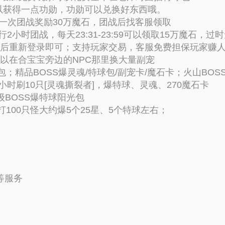
可以获得一点功勋，功勋可以兑换好东西哦。
区第一次团战奖励30万魔石，团战后找客服领取
小时团战，每天23:31-23:59可以领取15万魔石，过
分钟后重新登录即可；支持玩家交易，客服免费担保玩家赚
可以在合宝宝旁边的NPC那里换大量副宠
石包；精品BOSS爆灵魂/特球包/副宠卡/魔石卡；火山BOS
时刷10只[灵魂撕裂者]，爆特球、灵魂、270魔石卡
8级BOSS爆特球阳光包
打100只怪大约爆5个25星、5个特球左右；
等服务