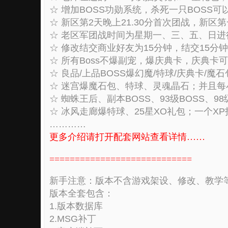
☆ 增加BOSS功勋系统，杀死一只BOSS
☆ 新区第2天晚上21.30分首次团战，新
☆ 老区军团战时间为星期一、三、五、日进行2
☆ 修改结交商业好友为15分钟，结交15
☆ 所有Boss不爆副宠，爆庆典卡，庆典卡
☆ 良品/上品BOSS爆幻魔/特球/庆典卡/魔
☆ 迷宫爆魔石包、特球、灵魂晶石；并且每小
☆ 蜘蛛王后、副本BOSS、93级BOSS、9
☆ 冰风走廊爆特球、25星XO礼包；一个XP
…………
更多介绍请打开配套网站查看详情……
============================
新手注意：版本不含游戏架设、修改、教学
版本全套包含：
1.版本数据库
2.MSG补丁