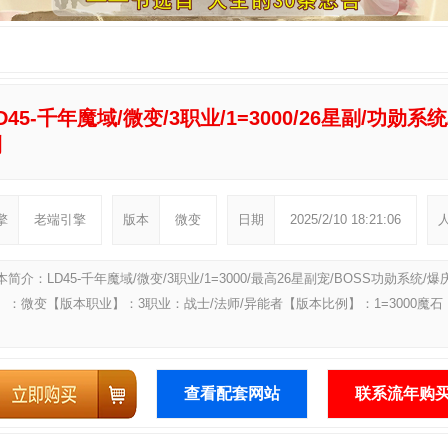
D45-千年魔域/微变/3职业/1=3000/26星副/功勋
测
擎
老端引擎
版本
微变
日期
2025/2/10 18:21:06
本简介：LD45-千年魔域/微变/3职业/1=3000/最高26星副宠/BOSS功勋系
】：微变【版本职业】：3职业：战士/法师/异能者【版本比例】：1=3000魔石
查看配套网站
联系流年购