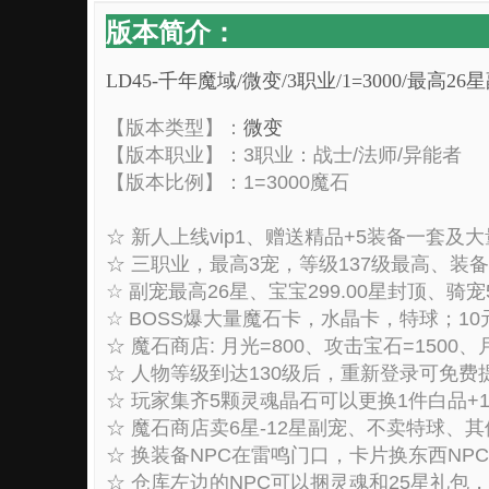
版本简介：
LD45-千年魔域/微变/3职业/1=3000/最
【版本类型】：
微变
【版本职业】：3职业：战士/法师/异能者
【版本比例】：1=3000魔石
☆ 新人上线vip1、赠送精品+5装备一套及
☆ 三职业，最高3宠，等级137级最高、装备1
☆ 副宠最高26星、宝宝299.00星封顶、骑宠5
☆ BOSS爆大量魔石卡，水晶卡，特球；10
☆ 魔石商店: 月光=800、攻击宝石=1500、月
☆ 人物等级到达130级后，重新登录可免费
☆ 玩家集齐5颗灵魂晶石可以更换1件白品+
☆ 魔石商店卖6星-12星副宠、不卖特球
☆ 换装备NPC在雷鸣门口，卡片换东西NP
☆ 仓库左边的NPC可以捆灵魂和25星礼