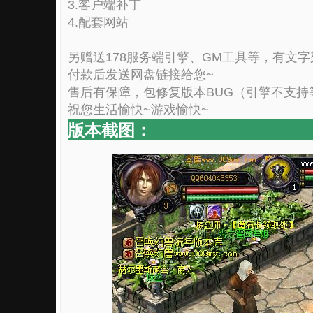
3.客户端补丁
4.配套网站
另赠送178服务端引擎、GM工具等，有文
付款后发送网盘链接给您~
售后有保障，包修复版本BUG（引擎不支持
祝您生活愉快~游戏愉快~
版本截图：