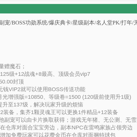
高26星副宠/BOSS功勋系统/爆庆典卡/星级副本/名人堂PK/打
大量赠魔石；
25级+12战魂+8最高、顶级会员vip7
0.00封顶
元钱VIP2就可以使用BOSS传送功能
光增强版=10850、等级卷=1500 (120级前使用升1级)
提升至137级，解决玩家升级的烦恼
12装备，集齐1颗灵魂王可以更换1件精品+12装备
、其他副宠可以由卡片换取获得；游戏无年猪、无公测、无
C在仓库对面合宝宝旁边，副本NPC在雷鸣家族占领旁边
包，增加免费玩家可以花费金币在仓库对面捆特球包